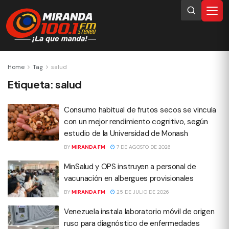
Home
Tag
salud
Etiqueta:
salud
Consumo habitual de frutos secos se vincula
con un mejor rendimiento cognitivo, según
estudio de la Universidad de Monash
BY
MIRANDA FM
7 DE AGOSTO DE 2026
MinSalud y OPS instruyen a personal de
vacunación en albergues provisionales
BY
MIRANDA FM
25 DE JULIO DE 2026
Venezuela instala laboratorio móvil de origen
ruso para diagnóstico de enfermedades