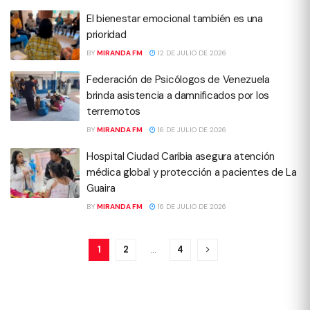
El bienestar emocional también es una
prioridad
BY
MIRANDA FM
12 DE JULIO DE 2026
Federación de Psicólogos de Venezuela
brinda asistencia a damnificados por los
terremotos
BY
MIRANDA FM
16 DE JULIO DE 2026
Hospital Ciudad Caribia asegura atención
médica global y protección a pacientes de La
Guaira
BY
MIRANDA FM
16 DE JULIO DE 2026
1
2
…
4