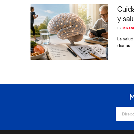
Cuida
y sal
BY
MIRAN
La salud
diarias ...
M