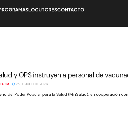
PROGRAMAS
LOCUTORES
CONTACTO
N
lud y OPS instruyen a personal de vacunac
DA FM
25 DE JULIO DE 2026
terio del Poder Popular para la Salud (MinSalud), en cooperación co