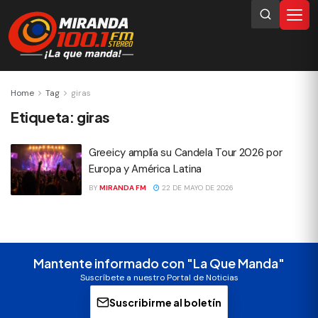
Home
Tag
giras
Etiqueta:
giras
Greeicy amplía su Candela Tour 2026 por
Europa y América Latina
BY
MIRANDA FM
22 DE MAYO DE 2026
Mantente informado con "La Que Manda"
Suscríbete a nuestro Portal de Noticias
Suscribirme al boletín