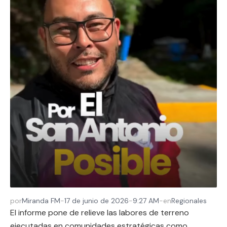
por
Miranda FM
-
17 de junio de 2026
-
9:27 AM
-
en
Regionales
El informe pone de relieve las labores de terreno
ejecutadas en comunidades estratégicas como