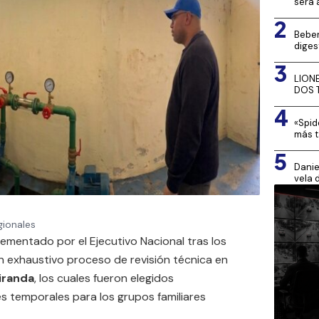
será 
2
Beber
diges
3
LION
DOS 
4
«Spid
más t
5
Danie
vela 
gionales
mentado por el Ejecutivo Nacional tras los
n exhaustivo proceso de revisión técnica en
iranda
, los cuales fueron elegidos
 temporales para los grupos familiares