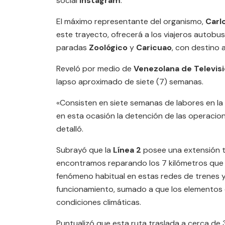
social
Instagram
.
El máximo representante del organismo,
Carlo
este trayecto, ofrecerá a los viajeros autobu
paradas
Zoológico
y
Caricuao
, con destino 
Reveló por medio de
Venezolana de Televis
lapso aproximado de siete (7) semanas.
«Consisten en siete semanas de labores en la
en esta ocasión la detención de las operacio
detalló.
Subrayó que la
Línea 2
posee una extensión t
encontramos reparando los 7 kilómetros que 
fenómeno habitual en estas redes de trenes y
funcionamiento, sumado a que los elementos 
condiciones climáticas.
Puntualizó que esta ruta traslada a cerca de