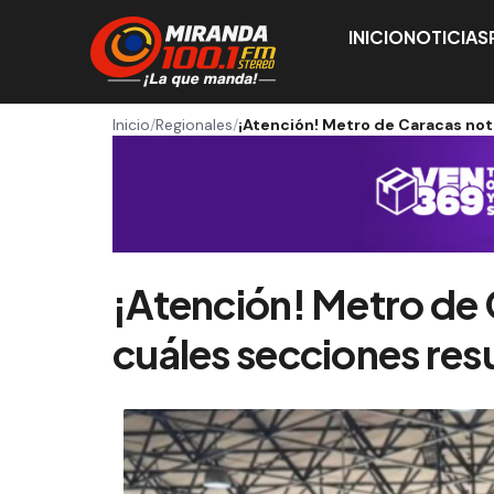
INICIO
NOTICIAS
Inicio
/
Regionales
/
¡Atención! Metro de Caracas noti
¡Atención! Metro de C
cuáles secciones res