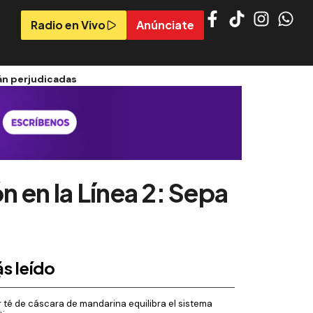
Radio en Vivo
Anúnciate
rán perjudicadas
n en la Línea 2: Sepa
s leído
 té de cáscara de mandarina equilibra el sistema