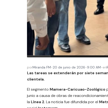
por
Miranda FM
-
20 de junio de 2026
-
9:00 AM
-
en
Las tareas se extenderán por siete semana
clientela.
El segmento
Mamera-Caricuao-Zoológico
p
junio a causa de obras de reacondicionamien
la
Línea 2
. La noticia fue difundida por el
Metr