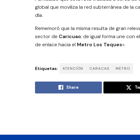
global que moviliza la red subterránea de la 
día.
Rememoró que la misma resulta de gran releva
sector de
Caricuao
; de igual forma une con e
de enlace hacia el
Metro Los Teques
».
Etiquetas:
ATENCIÓN
CARACAS
METRO
Share
Tw