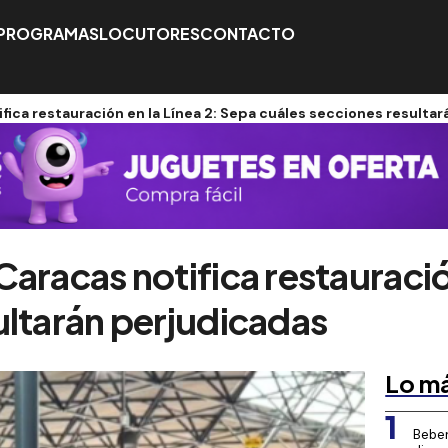
PROGRAMAS
LOCUTORES
CONTACTO
fica restauración en la Línea 2: Sepa cuáles secciones resulta
aracas notifica restauració
ultarán perjudicadas
Lo má
1
Beber