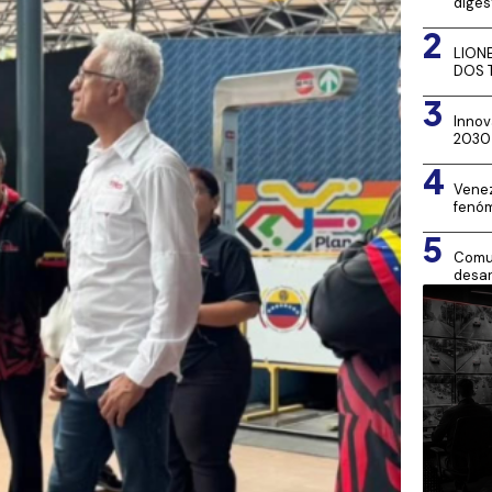
diges
2
LION
DOS 
3
Innov
2030
4
Venez
fenóm
5
Comun
desar