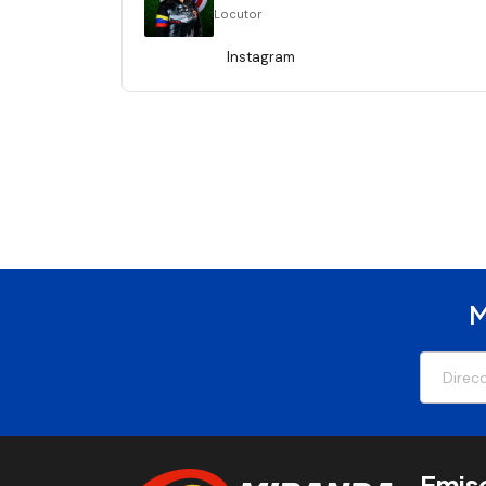
Locutor
Instagram
M
Emis