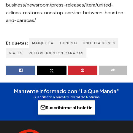
business/newsroom/press-releases/item/united-
airlines-restores-nonstop-service-between-houston-
and-caracas/
Etiquetas:
MAIQUETÍA
TURISMO
UNITED AIRLINES
VIAJES
VUELOS HOUSTON CARACAS
Mantente informado con "La Que Manda"
Suscríbete a nuestro Portal de Noticias
Suscribirme al boletín