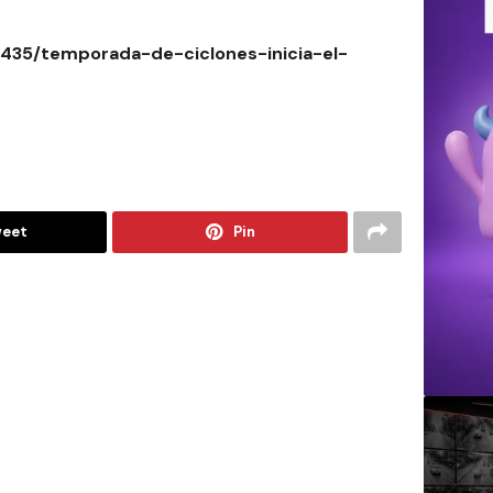
6435/temporada-de-ciclones-inicia-el-
eet
Pin