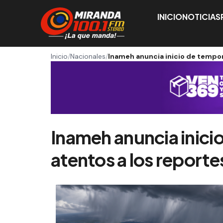
INICIO
NOTICIAS
Inicio
/
Nacionales
/
Inameh anuncia inicio de tempora
Inameh anuncia inici
atentos a los reportes