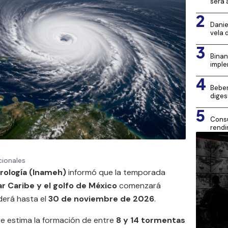
será 
2
Danie
vela 
3
Binan
imple
4
Beber
diges
5
Consu
rendi
Mona
cionales
drología (Inameh)
informó que la temporada
r Caribe y el golfo de México
comenzará
derá hasta el
30 de noviembre de 2026
.
e estima la formación de entre
8 y 14 tormentas