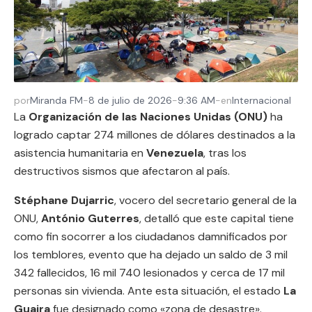
por
Miranda FM
-
8 de julio de 2026
-
9:36 AM
-
en
Internacional
La
Organización de las Naciones Unidas (ONU)
ha
logrado captar 274 millones de dólares destinados a la
asistencia humanitaria en
Venezuela
, tras los
destructivos sismos que afectaron al país.
Stéphane Dujarric
, vocero del secretario general de la
ONU,
António Guterres
, detalló que este capital tiene
como fin socorrer a los ciudadanos damnificados por
los temblores, evento que ha dejado un saldo de 3 mil
342 fallecidos, 16 mil 740 lesionados y cerca de 17 mil
personas sin vivienda. Ante esta situación, el estado
La
Guaira
fue designado como «zona de desastre».