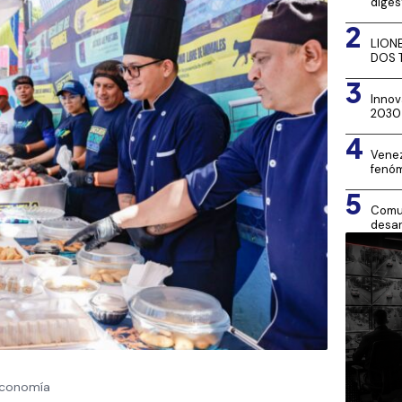
diges
2
LION
DOS 
3
Innov
2030
4
Venez
fenóm
5
Comun
desar
conomía