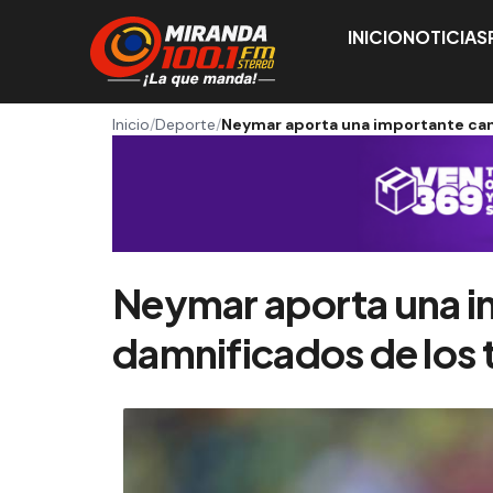
INICIO
NOTICIAS
Inicio
/
Deporte
/
Neymar aporta una importante can
Neymar aporta una im
damnificados de los