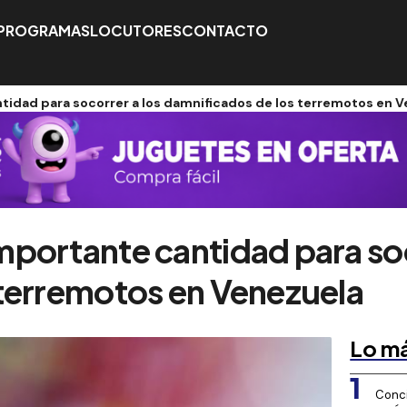
PROGRAMAS
LOCUTORES
CONTACTO
tidad para socorrer a los damnificados de los terremotos en 
portante cantidad para soc
 terremotos en Venezuela
Lo má
1
Conci