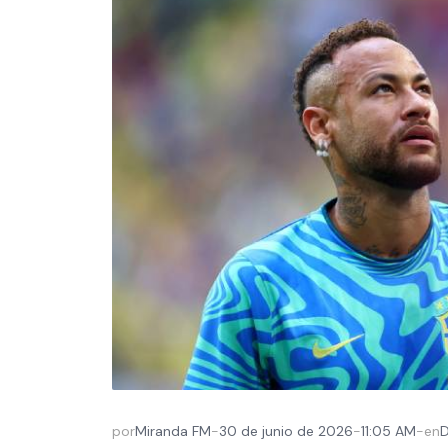
por
Miranda FM
-
30 de junio de 2026
-
11:05 AM
-
en
D