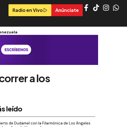
Radio en Vivo
Anúnciate
Venezuela
orrer a los
s leído
erto de Dudamel con la Filarmónica de Los Ángeles