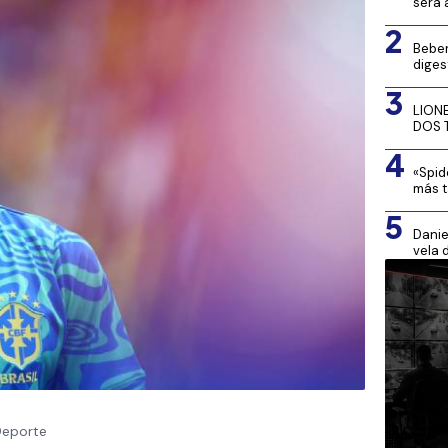
será 
2
Beber
diges
3
LION
DOS 
4
«Spid
más t
5
Danie
vela 
eporte