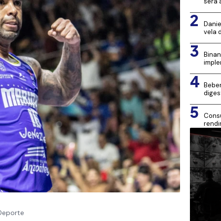
será 
2
Danie
vela 
3
Binan
imple
4
Beber
diges
5
Consu
rendi
Mona
Deporte