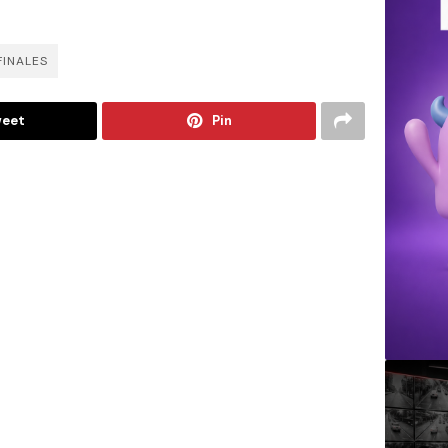
FINALES
eet
Pin