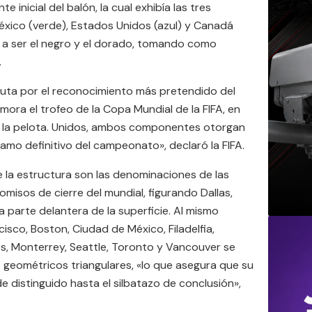
 inicial del balón, la cual exhibía las tres
éxico (verde), Estados Unidos (azul) y Canadá
 a ser el negro y el dorado, tomando como
.
isputa por el reconocimiento más pretendido del
mora el trofeo de la Copa Mundial de la FIFA, en
de la pelota. Unidos, ambos componentes otorgan
tramo definitivo del campeonato», declaró la FIFA.
 la estructura son las denominaciones de las
isos de cierre del mundial, figurando Dallas,
 parte delantera de la superficie. Al mismo
cisco, Boston, Ciudad de México, Filadelfia,
es, Monterrey, Seattle, Toronto y Vancouver se
eométricos triangulares, «lo que asegura que su
e distinguido hasta el silbatazo de conclusión»,