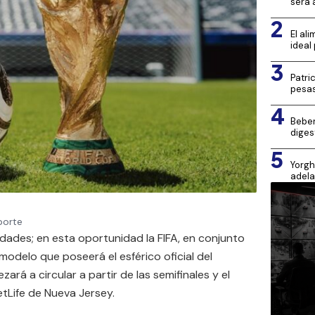
será 
2
El al
ideal
3
Patri
pesa
4
Beber
diges
5
Yorgh
adela
porte
ades; en esta oportunidad la FIFA, en conjunto
 modelo que poseerá el esférico oficial del
rá a circular a partir de las semifinales y el
MetLife de Nueva Jersey.