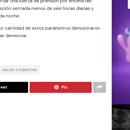
servar una fuerza de prensión por encima del
ición sentada menos de seis horas diarias y
ada noche.
or cantidad de estos parámetros demostraron
lar demencia.
SALUD COGNITIVA
eet
Pin