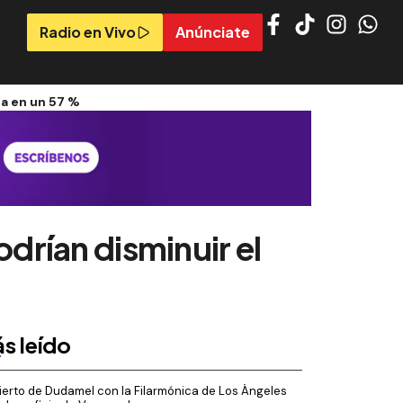
Radio en Vivo
Anúnciate
ia en un 57 %
odrían disminuir el
s leído
erto de Dudamel con la Filarmónica de Los Ángeles