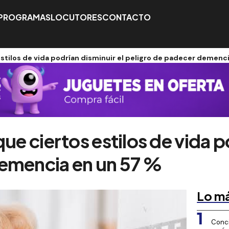
PROGRAMAS
LOCUTORES
CONTACTO
estilos de vida podrían disminuir el peligro de padecer demenc
ue ciertos estilos de vida p
demencia en un 57 %
Lo má
1
Conci