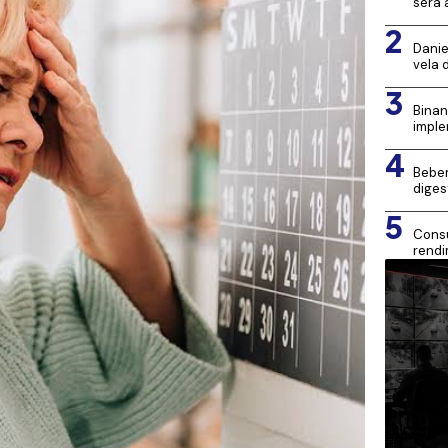
será 
2
Danie
vela 
3
Binan
imple
4
Beber
diges
5
Consu
rendi
Mona