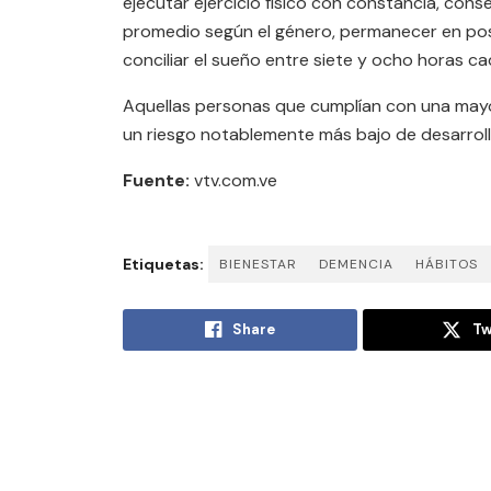
ejecutar ejercicio físico con constancia, con
promedio según el género, permanecer en pos
conciliar el sueño entre siete y ocho horas c
Aquellas personas que cumplían con una may
un riesgo notablemente más bajo de desarrol
Fuente:
vtv.com.ve
Etiquetas:
BIENESTAR
DEMENCIA
HÁBITOS
Share
Tw