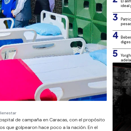
El al
ideal
3
Patri
pesa
4
Beber
diges
5
Yorgh
adela
Bienestar
hospital de campaña en Caracas, con el propósito
mos que golpearon hace poco a la nación. En el