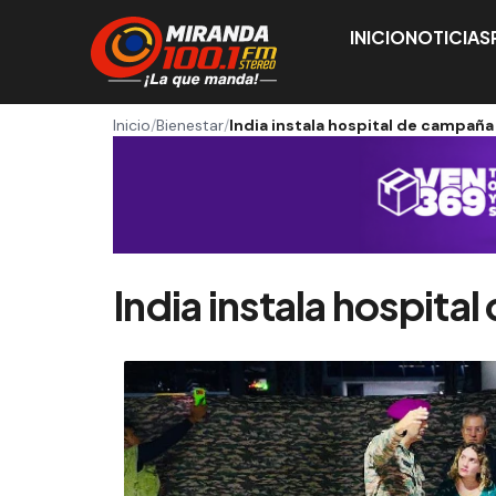
INICIO
NOTICIAS
Inicio
/
Bienestar
/
India instala hospital de campaña
India instala hospita