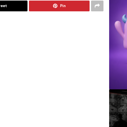
eet
Pin