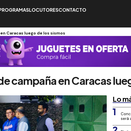
PROGRAMAS
LOCUTORES
CONTACTO
 en Caracas luego de los sismos
l de campaña en Caracas lue
Lo má
1
Conci
será 
2