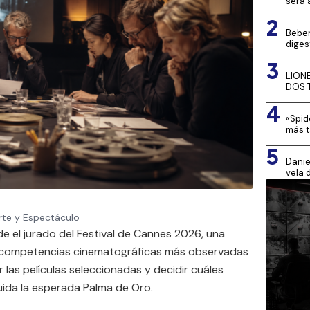
será 
2
Beber
diges
3
LION
DOS 
4
«Spid
más t
5
Danie
vela 
rte y Espectáculo
e el jurado del Festival de Cannes 2026, una
s competencias cinematográficas más observadas
r las películas seleccionadas y decidir cuáles
luida la esperada Palma de Oro.