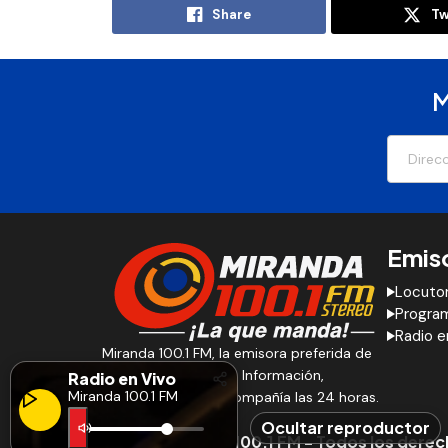
Share
Tw
M
Emis
Locuto
Progra
Radio e
Miranda 100.1 FM, la emisora preferida de
los Altos Mirandinos. Información,
Radio en Vivo
Miranda 100.1 FM
entretenimiento y compañía las 24 horas.
Ocultar reproductor
© 2026 Miranda 100.1 FM - Todos los dere