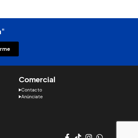
a"
irme
Comercial
Contacto
Anúnciate