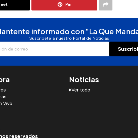
eet
Pin
antente informado con "La Que Mand
Suscríbete a nuestro Portal de Noticias
Suscrib
ora
Noticias
res
Ver todo
mas
n Vivo
chos reservados