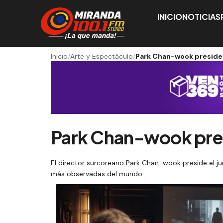
INICIO
NOTICIAS
Inicio
/
Arte y Espectáculo
/
Park Chan-wook preside 
Park Chan-wook presi
El director surcoreano Park Chan-wook preside el j
más observadas del mundo.