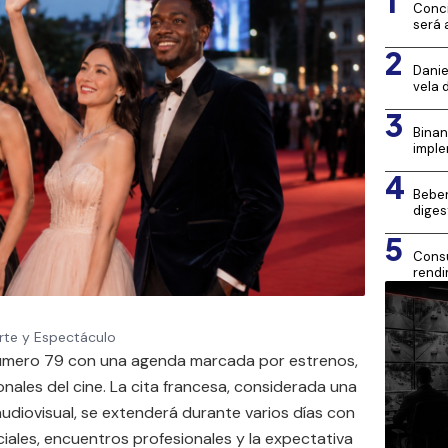
1
Conci
será 
2
Danie
vela 
3
Binan
imple
4
Beber
diges
5
Consu
rendi
Mona
rte y Espectáculo
 número 79 con una agenda marcada por estrenos,
onales del cine. La cita francesa, considerada una
 audiovisual, se extenderá durante varios días con
iales, encuentros profesionales y la expectativa