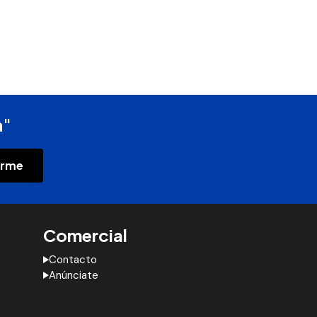
a"
irme
Comercial
Contacto
Anúnciate