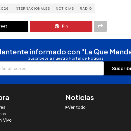
2026
INTERNACIONALES
NOTICIAS
RADIO
eet
Pin
antente informado con "La Que Mand
Suscríbete a nuestro Portal de Noticias
Suscrib
ora
Noticias
res
Ver todo
mas
n Vivo