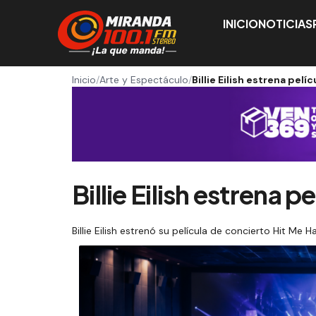
INICIO
NOTICIAS
Inicio
/
Arte y Espectáculo
/
Billie Eilish estrena pel
Billie Eilish estrena 
Billie Eilish estrenó su película de concierto Hit Me 