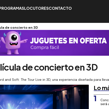
PROGRAMAS
LOCUTORES
CONTACTO
ícula de concierto en 3D
película de concierto en 3D
Hard and Soft: The Tour Live in 3D, una experiencia diseñada para llev
Lo má
1
Conci
será 