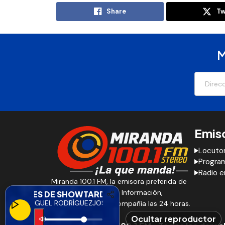
Share
Tw
M
Emis
Locuto
Progra
Radio e
Miranda 100.1 FM, la emisora preferida de
los Altos Mirandinos. Información,
ARDES DE SHOW
TARDES DE SHOW
SÉ MIGUEL RODRÍGUEZ
JOSÉ MIGUEL RODRÍGUEZ
entretenimiento y compañía las 24 horas.
Ocultar reproductor