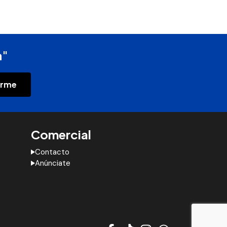
a"
irme
Comercial
Contacto
Anúnciate