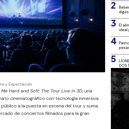
2
Beber
diges
3
El al
ideal
4
Patri
pesa
5
LION
DOS 
te y Espectáculo
t Me Hard and Soft: The Tour Live in 3D
, una
ormato cinematográfico con tecnología inmersiva.
 público a la puesta en escena del tour y suma
rcado de conciertos filmados para la gran